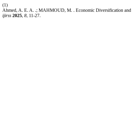
(1)
Ahmed, A. E. A. .; MAHMOUD, M. . Economic Diversification and Sus
ijirss
2025
,
8
, 11-27.