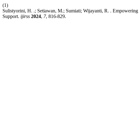
(1)
Sulistyorini, H. .; Setiawan, M.; Sumiati; Wijayanti, R. . Empower
Support.
ijirss
2024
,
7
, 816-829.