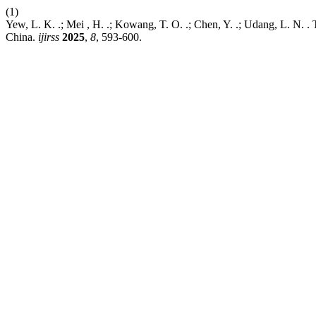
(1)
Yew, L. K. .; Mei , H. .; Kowang, T. O. .; Chen, Y. .; Udang, L. N.
China.
ijirss
2025
,
8
, 593-600.